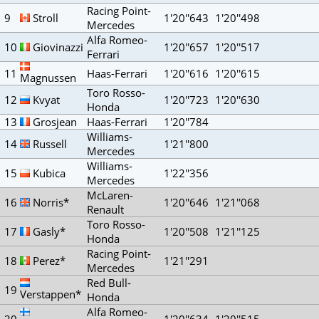
Racing Point-
9
Stroll
1'20''643
1'20''498
Mercedes
Alfa Romeo-
10
Giovinazzi
1'20''657
1'20''517
Ferrari
11
Haas-Ferrari
1'20''616
1'20''615
Magnussen
Toro Rosso-
12
Kvyat
1'20''723
1'20''630
Honda
13
Grosjean
Haas-Ferrari
1'20''784
Williams-
14
Russell
1'21''800
Mercedes
Williams-
15
Kubica
1'22''356
Mercedes
McLaren-
16
Norris*
1'20''646
1'21''068
Renault
Toro Rosso-
17
Gasly*
1'20''508
1'21''125
Honda
Racing Point-
18
Perez*
1'21''291
Mercedes
Red Bull-
19
Verstappen*
Honda
Alfa Romeo-
20
1'20''634
1'20''515