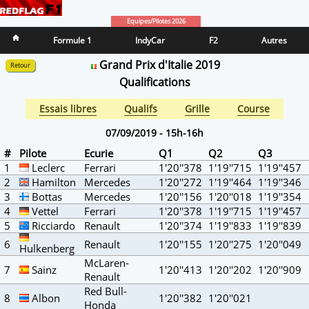
Equipes/Pilotes 2026
Formule 1
IndyCar
F2
Autres
Grand Prix d'Italie 2019
Retour
Qualifications
Essais libres
Qualifs
Grille
Course
07/09/2019 - 15h-16h
#
Pilote
Ecurie
Q1
Q2
Q3
1
Leclerc
Ferrari
1'20''378
1'19''715
1'19''457
2
Hamilton
Mercedes
1'20''272
1'19''464
1'19''346
3
Bottas
Mercedes
1'20''156
1'20''018
1'19''354
4
Vettel
Ferrari
1'20''378
1'19''715
1'19''457
5
Ricciardo
Renault
1'20''374
1'19''833
1'19''839
6
Renault
1'20''155
1'20''275
1'20''049
Hulkenberg
McLaren-
7
Sainz
1'20''413
1'20''202
1'20''909
Renault
Red Bull-
8
Albon
1'20''382
1'20''021
Honda