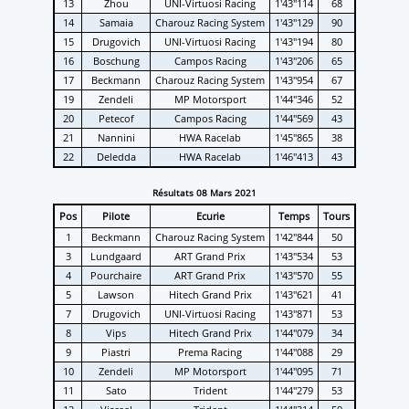
13
Zhou
UNI-Virtuosi Racing
1'43''114
68
14
Samaia
Charouz Racing System
1'43''129
90
15
Drugovich
UNI-Virtuosi Racing
1'43''194
80
16
Boschung
Campos Racing
1'43''206
65
17
Beckmann
Charouz Racing System
1'43''954
67
19
Zendeli
MP Motorsport
1'44''346
52
20
Petecof
Campos Racing
1'44''569
43
21
Nannini
HWA Racelab
1'45''865
38
22
Deledda
HWA Racelab
1'46''413
43
Résultats 08 Mars 2021
Pos
Pilote
Ecurie
Temps
Tours
1
Beckmann
Charouz Racing System
1'42''844
50
3
Lundgaard
ART Grand Prix
1'43''534
53
4
Pourchaire
ART Grand Prix
1'43''570
55
5
Lawson
Hitech Grand Prix
1'43''621
41
7
Drugovich
UNI-Virtuosi Racing
1'43''871
53
8
Vips
Hitech Grand Prix
1'44''079
34
9
Piastri
Prema Racing
1'44''088
29
10
Zendeli
MP Motorsport
1'44''095
71
11
Sato
Trident
1'44''279
53