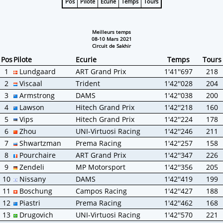
Pos
Pilote
Ecurie
Temps
Tours
Meilleurs temps
08-10 Mars 2021
Circuit de Sakhir
Pos
Pilote
Ecurie
Temps
Tours
1
Lundgaard
ART Grand Prix
1'41''697
218
2
Viscaal
Trident
1'42''028
204
3
Armstrong
DAMS
1'42''038
200
4
Lawson
Hitech Grand Prix
1'42''218
160
5
Vips
Hitech Grand Prix
1'42''224
178
6
Zhou
UNI-Virtuosi Racing
1'42''246
211
7
Shwartzman
Prema Racing
1'42''257
158
8
Pourchaire
ART Grand Prix
1'42''347
226
9
Zendeli
MP Motorsport
1'42''356
205
10
Nissany
DAMS
1'42''419
199
11
Boschung
Campos Racing
1'42''427
188
12
Piastri
Prema Racing
1'42''462
168
13
Drugovich
UNI-Virtuosi Racing
1'42''570
221