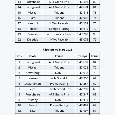
13
Pourchaire
ART Grand Prix
1'42''595
82
14
Lundgaard
ART Grand Prix
1'42''674
81
15
Viscaal
Trident
1'42''815
75
16
Sato
Trident
1'42''920
74
17
Nannini
HWA Racelab
1'43''159
70
18
Petecof
Campos Racing
1'43''219
79
19
Samaia
Charouz Racing System
1'43''283
90
22
Deledda
HWA Racelab
1'45''076
72
Résultats 09 Mars 2021
Pos
Pilote
Ecurie
Temps
Tours
1
Lundgaard
ART Grand Prix
1'41''697
84
2
Viscaal
Trident
1'42''028
70
3
Armstrong
DAMS
1'42''038
70
5
Lawson
Hitech Grand Prix
1'42''256
67
6
Shwartzman
Prema Racing
1'42''257
60
7
Vips
Hitech Grand Prix
1'42''299
69
8
Pourchaire
ART Grand Prix
1'42''347
89
9
Nissany
DAMS
1'42''419
73
10
Piastri
Prema Racing
1'42''462
64
12
Sato
Trident
1'42''997
57