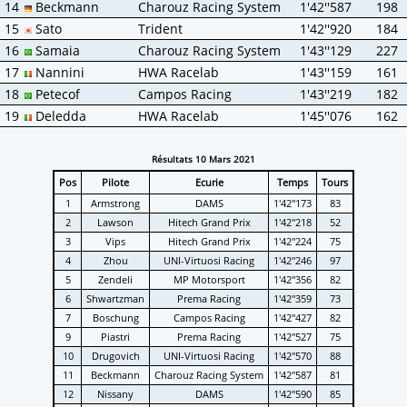
14
Beckmann
Charouz Racing System
1'42''587
198
15
Sato
Trident
1'42''920
184
16
Samaia
Charouz Racing System
1'43''129
227
17
Nannini
HWA Racelab
1'43''159
161
18
Petecof
Campos Racing
1'43''219
182
19
Deledda
HWA Racelab
1'45''076
162
Résultats 10 Mars 2021
Pos
Pilote
Ecurie
Temps
Tours
1
Armstrong
DAMS
1'42''173
83
2
Lawson
Hitech Grand Prix
1'42''218
52
3
Vips
Hitech Grand Prix
1'42''224
75
4
Zhou
UNI-Virtuosi Racing
1'42''246
97
5
Zendeli
MP Motorsport
1'42''356
82
6
Shwartzman
Prema Racing
1'42''359
73
7
Boschung
Campos Racing
1'42''427
82
9
Piastri
Prema Racing
1'42''527
75
10
Drugovich
UNI-Virtuosi Racing
1'42''570
88
11
Beckmann
Charouz Racing System
1'42''587
81
12
Nissany
DAMS
1'42''590
85