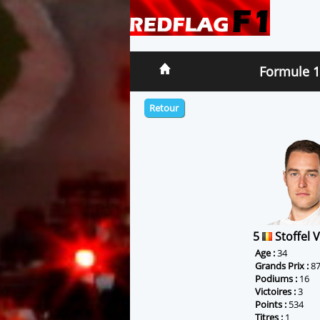
Formule 1
Retour
5
Stoffel
Age :
34
Grands Prix :
8
Podiums :
16
Victoires :
3
Points :
534
Titres :
1