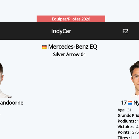
Equipes/Pilotes 2026
IndyCar
F2
Mercedes-Benz EQ
Silver Arrow 01
 Vandoorne
17
Ny
Age :
31
7
Grands Prix
Podiums :
1
Victoires :
4
Points :
375
Titres :
1