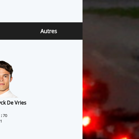
Autres
ck De Vries
 :
70
1