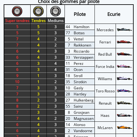
Choix des gommes par pilote
Pilote
Ecurie
Super tendres
Tendres
Mediums
5
5
3
44
Hamilton
Mercedes
5
5
3
77
Bottas
7
4
2
5
Vettel
Ferrari
7
4
2
7
Raikkonen
6
4
3
3
Ricciardo
Red Bull
6
4
3
33
Verstappen
6
3
4
11
Perez
Force India
6
3
4
31
Ocon
9
1
3
18
Stroll
Williams
10
1
2
35
Sirotkin
7
3
3
10
Gasly
Toro Rosso
7
3
3
28
Hartley
8
2
3
27
Hulkenberg
Renault
8
2
3
55
Sainz
7
3
3
8
Grosjean
Haas
7
4
2
20
Magnussen
6
4
3
14
Alonso
McLaren
6
4
3
2
Vandoorne
7
4
2
9
Ericsson