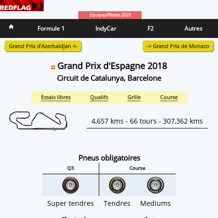
Equipes/Pilotes 2026
Formule 1
IndyCar
F2
Autres
Grand Prix d'Azerbaïdjan <-
-> Grand Prix de Monaco
Grand Prix d'Espagne 2018
Circuit de Catalunya, Barcelone
Essais libres
Qualifs
Grille
Course
4,657 kms - 66 tours - 307,362 kms
Pneus obligatoires
Q3
Course
Super tendres
Tendres
Mediums