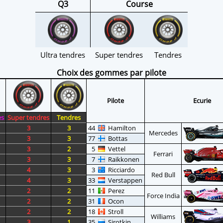
Q3
Course
Ultra tendres
Super tendres
Tendres
Choix des gommes par pilote
Pilote
Ecurie
es
Super tendres
Tendres
3
3
44
Hamilton
Mercedes
3
3
77
Bottas
3
2
5
Vettel
Ferrari
3
3
7
Raikkonen
4
3
3
Ricciardo
Red Bull
4
3
33
Verstappen
2
2
11
Perez
Force India
2
2
31
Ocon
2
2
18
Stroll
Williams
3
1
35
Sirotkin