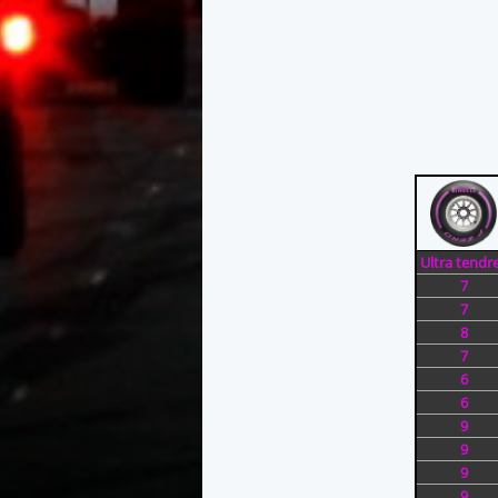
Ultra tendr
7
7
8
7
6
6
9
9
9
9