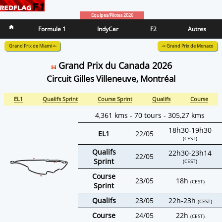
Equipes/Pilotes 2026
Formule 1
IndyCar
F2
Autres
Grand Prix de Miami <-
-> Grand Prix de Monaco
Grand Prix du Canada 2026
Circuit Gilles Villeneuve, Montréal
EL1
Qualifs Sprint
Course Sprint
Qualifs
Course
4,361 kms - 70 tours - 305,27 kms
18h30-19h30
EL1
22/05
(CEST)
Qualifs
22h30-23h14
22/05
Sprint
(CEST)
Course
23/05
18h
(CEST)
Sprint
Qualifs
23/05
22h-23h
(CEST)
Course
24/05
22h
(CEST)