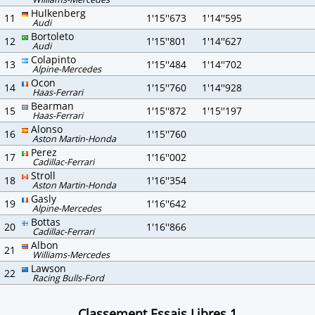
Hulkenberg
11
1'15''673
1'14''595
Audi
Bortoleto
12
1'15''801
1'14''627
Audi
Colapinto
13
1'15''484
1'14''702
Alpine-Mercedes
Ocon
14
1'15''760
1'14''928
Haas-Ferrari
Bearman
15
1'15''872
1'15''197
Haas-Ferrari
Alonso
16
1'15''760
Aston Martin-Honda
Perez
17
1'16''002
Cadillac-Ferrari
Stroll
18
1'16''354
Aston Martin-Honda
Gasly
19
1'16''642
Alpine-Mercedes
Bottas
20
1'16''866
Cadillac-Ferrari
Albon
21
Williams-Mercedes
Lawson
22
Racing Bulls-Ford
Classement Essais Libres 1