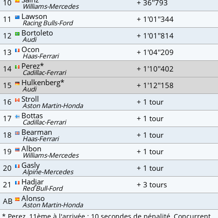
10
+ 36''793
Williams-Mercedes
Lawson
11
+ 1'01''344
Racing Bulls-Ford
Bortoleto
12
+ 1'01''814
Audi
Ocon
13
+ 1'04''209
Haas-Ferrari
Perez*
14
+ 1'10''402
Cadillac-Ferrari
Hulkenberg*
15
+ 1'12''158
Audi
Stroll
16
+ 1 tour
Aston Martin-Honda
Bottas
17
+ 1 tour
Cadillac-Ferrari
Bearman
18
+ 1 tour
Haas-Ferrari
Albon
19
+ 1 tour
Williams-Mercedes
Gasly
20
+ 1 tour
Alpine-Mercedes
Hadjar
21
+ 3 tours
Red Bull-Ford
Alonso
AB
Aston Martin-Honda
* Perez, 11ème à l'arrivée : 10 secondes de pénalité, Concurrent