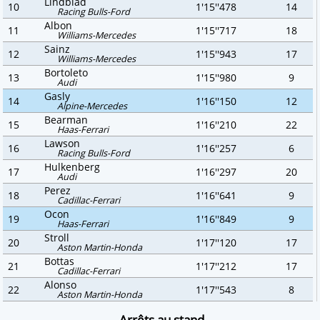
Lindblad
10
1'15''478
14
Racing Bulls-Ford
Albon
11
1'15''717
18
Williams-Mercedes
Sainz
12
1'15''943
17
Williams-Mercedes
Bortoleto
13
1'15''980
9
Audi
Gasly
14
1'16''150
12
Alpine-Mercedes
Bearman
15
1'16''210
22
Haas-Ferrari
Lawson
16
1'16''257
6
Racing Bulls-Ford
Hulkenberg
17
1'16''297
20
Audi
Perez
18
1'16''641
9
Cadillac-Ferrari
Ocon
19
1'16''849
9
Haas-Ferrari
Stroll
20
1'17''120
17
Aston Martin-Honda
Bottas
21
1'17''212
17
Cadillac-Ferrari
Alonso
22
1'17''543
8
Aston Martin-Honda
Arrêts au stand