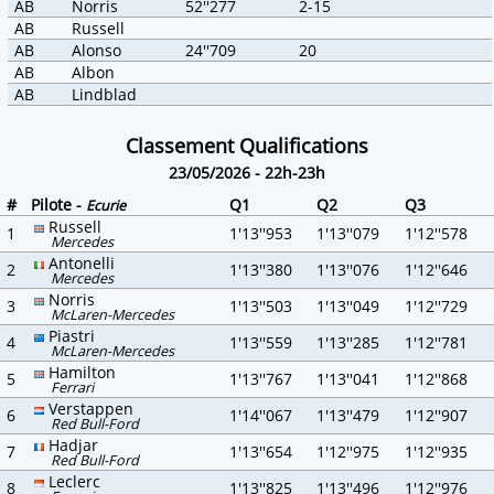
AB
Norris
52''277
2-15
AB
Russell
AB
Alonso
24''709
20
AB
Albon
AB
Lindblad
Classement Qualifications
23/05/2026 - 22h-23h
#
Pilote -
Q1
Q2
Q3
Ecurie
Russell
1
1'13''953
1'13''079
1'12''578
Mercedes
Antonelli
2
1'13''380
1'13''076
1'12''646
Mercedes
Norris
3
1'13''503
1'13''049
1'12''729
McLaren-Mercedes
Piastri
4
1'13''559
1'13''285
1'12''781
McLaren-Mercedes
Hamilton
5
1'13''767
1'13''041
1'12''868
Ferrari
Verstappen
6
1'14''067
1'13''479
1'12''907
Red Bull-Ford
Hadjar
7
1'13''654
1'12''975
1'12''935
Red Bull-Ford
Leclerc
8
1'13''825
1'13''496
1'12''976