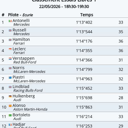
22/05/2026 - 18h30-19h30
#
Pilote -
Temps
Ecurie
Antonelli
1
1'13''402
33
Mercedes
Russell
2
1'13''544
35
Mercedes
Hamilton
3
1'14''176
36
Ferrari
Leclerc
4
1'14''355
36
Ferrari
Verstappen
5
1'14''366
31
Red Bull-Ford
Norris
6
1'14''799
32
McLaren-Mercedes
Piastri
7
1'14''963
32
McLaren-Mercedes
Lindblad
8
1'15''452
33
Racing Bulls-Ford
Hulkenberg
9
1'15''698
28
Audi
Alonso
10
1'15''863
31
Aston Martin-Honda
Bortoleto
11
1'16''214
33
Audi
Hadjar
12
1'16''253
29
Red Bull-Ford