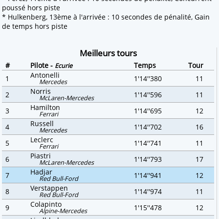
poussé hors piste
* Hulkenberg, 13ème à l'arrivée : 10 secondes de pénalité, Gain
de temps hors piste
Meilleurs tours
#
Pilote -
Temps
Tour
Ecurie
Antonelli
1
1'14''380
11
Mercedes
Norris
2
1'14''596
11
McLaren-Mercedes
Hamilton
3
1'14''695
12
Ferrari
Russell
4
1'14''702
16
Mercedes
Leclerc
5
1'14''741
11
Ferrari
Piastri
6
1'14''793
17
McLaren-Mercedes
Hadjar
7
1'14''941
12
Red Bull-Ford
Verstappen
8
1'14''974
11
Red Bull-Ford
Colapinto
9
1'15''478
12
Alpine-Mercedes