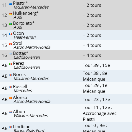
Piastri*
11
+ 2 tours
McLaren-Mercedes
Hulkenberg*
12
+ 2 tours
Audi
Bortoleto*
13
+ 2 tours
Audi
Ocon
14
+ 2 tours
Haas-Ferrari
Stroll
15
+ 4 tours
Aston Martin-Honda
Bottas*
16
+ 4 tours
Cadillac-Ferrari
Perez
AB
Tour 39 , 15e
Cadillac-Ferrari
Tour 38 , 8e :
Norris
AB
McLaren-Mercedes
Mécanique
Tour 29 , 1e :
Russell
AB
Mercedes
Mécanique
Alonso
AB
Tour 23 , 17e
Aston Martin-Honda
Tour 11 , 12e :
Albon
AB
Accrochage avec
Williams-Mercedes
Piastri
Tour 0 , 9e :
Lindblad
AB
Racing Bulls-Ford
Mécanique