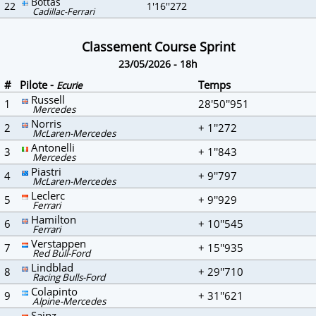
Bottas
22
1'16''272
Cadillac-Ferrari
Classement Course Sprint
23/05/2026 - 18h
#
Pilote -
Temps
Ecurie
Russell
1
28'50''951
Mercedes
Norris
2
+ 1''272
McLaren-Mercedes
Antonelli
3
+ 1''843
Mercedes
Piastri
4
+ 9''797
McLaren-Mercedes
Leclerc
5
+ 9''929
Ferrari
Hamilton
6
+ 10''545
Ferrari
Verstappen
7
+ 15''935
Red Bull-Ford
Lindblad
8
+ 29''710
Racing Bulls-Ford
Colapinto
9
+ 31''621
Alpine-Mercedes
Sainz