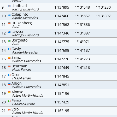
Ferrari
Lindblad
9
1'13''895
1'13''548
1'13''280
Racing Bulls-Ford
Colapinto
10
1'14''466
1'13''857
1'13''697
Alpine-Mercedes
Hulkenberg
11
1'14''562
1'13''886
Audi
Lawson
12
1'14''346
1'13''897
Racing Bulls-Ford
Bortoleto
13
1'14''775
1'14''071
Audi
Gasly
14
1'14''698
1'14''187
Alpine-Mercedes
Sainz
15
1'14''276
1'14''273
Williams-Mercedes
Bearman
16
1'14''449
1'14''416
Haas-Ferrari
Ocon
17
1'14''845
Haas-Ferrari
Albon
18
1'14''851
Williams-Mercedes
Alonso
19
1'15''196
Aston Martin-Honda
Perez
20
1'15''429
Cadillac-Ferrari
Stroll
21
1'16''195
Aston Martin-Honda