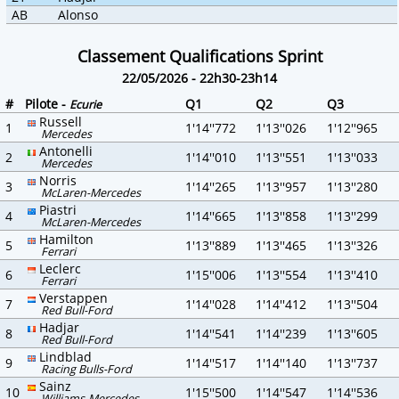
AB
Alonso
Classement Qualifications Sprint
22/05/2026 - 22h30-23h14
#
Pilote -
Q1
Q2
Q3
Ecurie
Russell
1
1'14''772
1'13''026
1'12''965
Mercedes
Antonelli
2
1'14''010
1'13''551
1'13''033
Mercedes
Norris
3
1'14''265
1'13''957
1'13''280
McLaren-Mercedes
Piastri
4
1'14''665
1'13''858
1'13''299
McLaren-Mercedes
Hamilton
5
1'13''889
1'13''465
1'13''326
Ferrari
Leclerc
6
1'15''006
1'13''554
1'13''410
Ferrari
Verstappen
7
1'14''028
1'14''412
1'13''504
Red Bull-Ford
Hadjar
8
1'14''541
1'14''239
1'13''605
Red Bull-Ford
Lindblad
9
1'14''517
1'14''140
1'13''737
Racing Bulls-Ford
Sainz
10
1'15''500
1'14''547
1'14''536
Williams-Mercedes