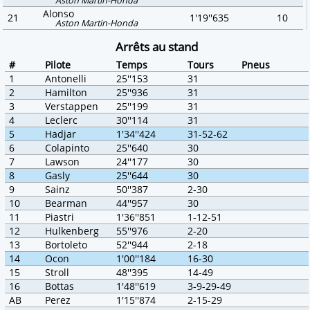
Alonso
21
1'19''635
10
Aston Martin-Honda
Arrêts au stand
#
Pilote
Temps
Tours
Pneus
1
Antonelli
25''153
31
2
Hamilton
25''936
31
3
Verstappen
25''199
31
4
Leclerc
30''114
31
5
Hadjar
1'34''424
31-52-62
6
Colapinto
25''640
30
7
Lawson
24''177
30
8
Gasly
25''644
30
9
Sainz
50''387
2-30
10
Bearman
44''957
30
11
Piastri
1'36''851
1-12-51
12
Hulkenberg
55''976
2-20
13
Bortoleto
52''944
2-18
14
Ocon
1'00''184
16-30
15
Stroll
48''395
14-49
16
Bottas
1'48''619
3-9-29-49
AB
Perez
1'15''874
2-15-29