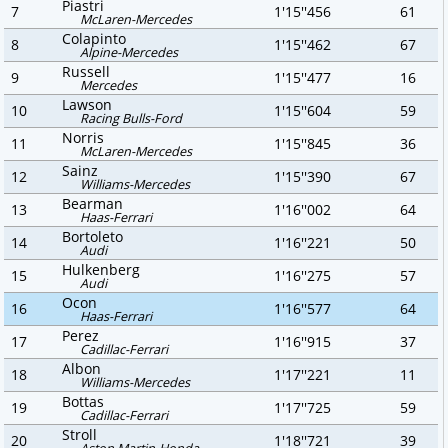
Piastri
7
1'15''456
61
McLaren-Mercedes
Colapinto
8
1'15''462
67
Alpine-Mercedes
Russell
9
1'15''477
16
Mercedes
Lawson
10
1'15''604
59
Racing Bulls-Ford
Norris
11
1'15''845
36
McLaren-Mercedes
Sainz
12
1'15''390
67
Williams-Mercedes
Bearman
13
1'16''002
64
Haas-Ferrari
Bortoleto
14
1'16''221
50
Audi
Hulkenberg
15
1'16''275
57
Audi
Ocon
16
1'16''577
64
Haas-Ferrari
Perez
17
1'16''915
37
Cadillac-Ferrari
Albon
18
1'17''221
11
Williams-Mercedes
Bottas
19
1'17''725
59
Cadillac-Ferrari
Stroll
20
1'18''721
39
Aston Martin-Honda