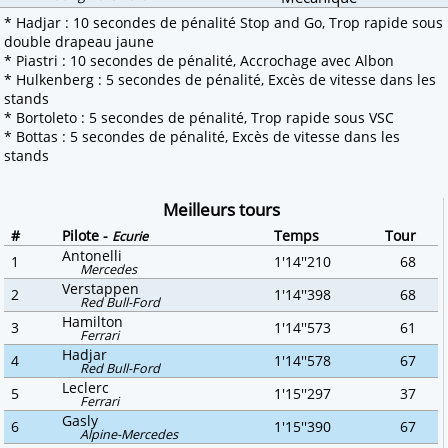
* Hadjar : 10 secondes de pénalité Stop and Go, Trop rapide sous
double drapeau jaune
* Piastri : 10 secondes de pénalité, Accrochage avec Albon
* Hulkenberg : 5 secondes de pénalité, Excès de vitesse dans les
stands
* Bortoleto : 5 secondes de pénalité, Trop rapide sous VSC
* Bottas : 5 secondes de pénalité, Excès de vitesse dans les
stands
Meilleurs tours
#
Pilote -
Temps
Tour
Ecurie
Antonelli
1
1'14''210
68
Mercedes
Verstappen
2
1'14''398
68
Red Bull-Ford
Hamilton
3
1'14''573
61
Ferrari
Hadjar
4
1'14''578
67
Red Bull-Ford
Leclerc
5
1'15''297
37
Ferrari
Gasly
6
1'15''390
67
Alpine-Mercedes