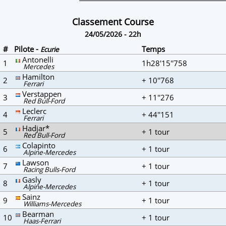
Classement Course
24/05/2026 - 22h
#
Pilote -
Temps
Ecurie
Antonelli
1
1h28'15''758
Mercedes
Hamilton
2
+ 10''768
Ferrari
Verstappen
3
+ 11''276
Red Bull-Ford
Leclerc
4
+ 44''151
Ferrari
Hadjar*
5
+ 1 tour
Red Bull-Ford
Colapinto
6
+ 1 tour
Alpine-Mercedes
Lawson
7
+ 1 tour
Racing Bulls-Ford
Gasly
8
+ 1 tour
Alpine-Mercedes
Sainz
9
+ 1 tour
Williams-Mercedes
Bearman
10
+ 1 tour
Haas-Ferrari