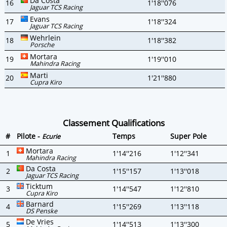
Da Costa
16
1'18''076
Jaguar TCS Racing
Evans
17
1'18''324
Jaguar TCS Racing
Wehrlein
18
1'18''382
Porsche
Mortara
19
1'19''010
Mahindra Racing
Marti
20
1'21''880
Cupra Kiro
Classement Qualifications
#
Pilote -
Temps
Super Pole
Ecurie
Mortara
1
1'14''216
1'12''341
Mahindra Racing
Da Costa
2
1'15''157
1'13''018
Jaguar TCS Racing
Ticktum
3
1'14''547
1'12''810
Cupra Kiro
Barnard
4
1'15''269
1'13''118
DS Penske
De Vries
5
1'14''513
1'13''300