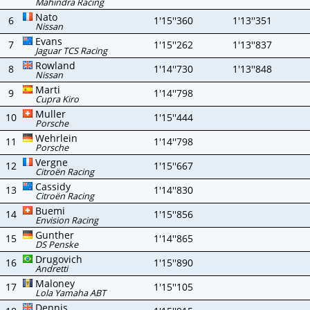
Mahindra Racing
Nato
6
1'15''360
1'13''351
Nissan
Evans
7
1'15''262
1'13''837
Jaguar TCS Racing
Rowland
8
1'14''730
1'13''848
Nissan
Marti
9
1'14''798
Cupra Kiro
Muller
10
1'15''444
Porsche
Wehrlein
11
1'14''798
Porsche
Vergne
12
1'15''667
Citroën Racing
Cassidy
13
1'14''830
Citroën Racing
Buemi
14
1'15''856
Envision Racing
Gunther
15
1'14''865
DS Penske
Drugovich
16
1'15''890
Andretti
Maloney
17
1'15''105
Lola Yamaha ABT
Dennis