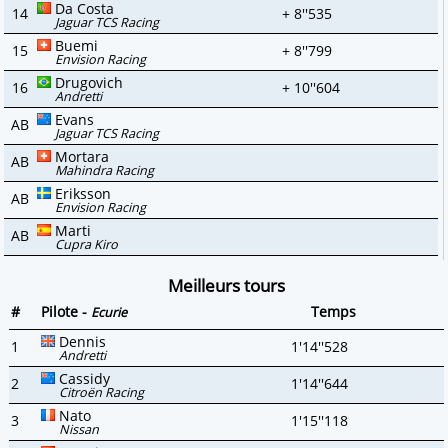
Da Costa
14
+ 8''535
Jaguar TCS Racing
Buemi
15
+ 8''799
Envision Racing
Drugovich
16
+ 10''604
Andretti
Evans
AB
Jaguar TCS Racing
Mortara
AB
Mahindra Racing
Eriksson
AB
Envision Racing
Marti
AB
Cupra Kiro
Meilleurs tours
#
Pilote -
Temps
Ecurie
Dennis
1
1'14''528
Andretti
Cassidy
2
1'14''644
Citroën Racing
Nato
3
1'15''118
Nissan