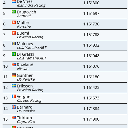
De Vries
4
1'15''300
Mahindra Racing
Drugovich
5
1'15''697
Andretti
Muller
6
1'15''736
Porsche
Buemi
7
1'15''788
Envision Racing
Maloney
8
1'15''932
Lola Yamaha ABT
Di Grassi
9
1'16''048
Lola Yamaha ABT
Rowland
10
1'16''076
Nissan
Gunther
11
1'16''180
DS Penske
Eriksson
12
1'16''423
Envision Racing
Vergne
13
1'16''573
Citroën Racing
Barnard
14
1'17''884
DS Penske
Ticktum
15
1'17''900
Cupra Kiro