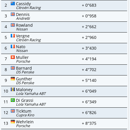
Cassidy
2
+ 0''683
Citroën Racing
Dennis
3
+ 0''958
Andretti
Rowland
4
+ 2''662
Nissan
Vergne
5
+ 2''960
Citroën Racing
Nato
6
+ 3''430
Nissan
Muller
7
+ 4''194
Porsche
Barnard
8
+ 4''702
DS Penske
Gunther
9
+ 5''140
DS Penske
Maloney
10
+ 6''049
Lola Yamaha ABT
Di Grassi
11
+ 6''349
Lola Yamaha ABT
Ticktum
12
+ 6''826
Cupra Kiro
Wehrlein
13
+ 8''375
Porsche