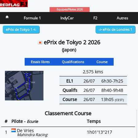
Equipes/Pilotes 2026
Formule 1
IndyCar
F2
Autres
ePrix de Tokyo 1 <-
-> ePrix de Londres 1
ePrix de Tokyo 2 2026
(Japon)
Essais libres
Qualifications
Course
2,575 kms
EL1
26/07
6h30-7h25
Qualifs
26/07
8h40-9h48
Course
26/07
13h05
(CEST)
Classement Course
#
Pilote -
Temps
Ecurie
De Vries
1
1h01'13''217
Mahindra Racing