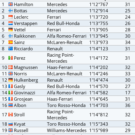
1
Hamilton
Mercedes
1'12''767
31
2
Bottas
Mercedes
1'12''914
25
3
Leclerc
Ferrari
1'13''720
24
4
Verstappen
Red Bull-Honda
1'13''755
26
5
Vettel
Ferrari
1'13''905
28
6
Raikkonen
Alfa Romeo-Ferrari
1'13''945
30
7
Sainz
McLaren-Renault
1'13''973
34
8
Ricciardo
Renault
1'14''123
31
Racing Point-
9
Perez
1'14''172
31
Mercedes
10
Magnussen
Haas-Ferrari
1'14''202
32
11
Norris
McLaren-Renault
1'14''246
33
12
Hulkenberg
Renault
1'14''474
30
13
Gasly
Red Bull-Honda
1'14''570
27
14
Giovinazzi
Alfa Romeo-Ferrari
1'14''582
17
15
Grosjean
Haas-Ferrari
1'14''645
31
16
Albon
Toro Rosso-Honda
1'14''703
36
Racing Point-
17
Stroll
1'14''812
32
Mercedes
18
Kvyat
Toro Rosso-Honda
1'15''343
32
19
Russell
Williams-Mercedes
1'15''989
29