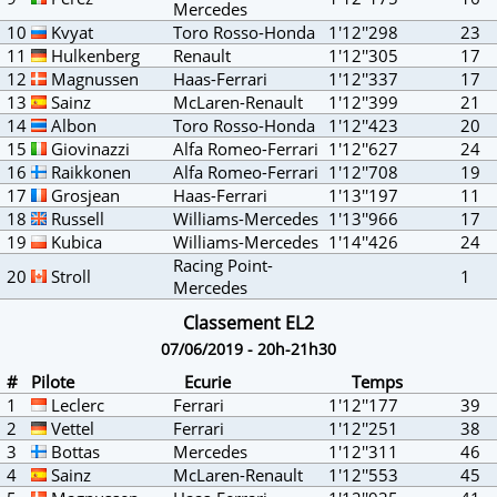
Mercedes
10
Kvyat
Toro Rosso-Honda
1'12''298
23
11
Hulkenberg
Renault
1'12''305
17
12
Magnussen
Haas-Ferrari
1'12''337
17
13
Sainz
McLaren-Renault
1'12''399
21
14
Albon
Toro Rosso-Honda
1'12''423
20
15
Giovinazzi
Alfa Romeo-Ferrari
1'12''627
24
16
Raikkonen
Alfa Romeo-Ferrari
1'12''708
19
17
Grosjean
Haas-Ferrari
1'13''197
11
18
Russell
Williams-Mercedes
1'13''966
17
19
Kubica
Williams-Mercedes
1'14''426
24
Racing Point-
20
Stroll
1
Mercedes
Classement EL2
07/06/2019 - 20h-21h30
#
Pilote
Ecurie
Temps
1
Leclerc
Ferrari
1'12''177
39
2
Vettel
Ferrari
1'12''251
38
3
Bottas
Mercedes
1'12''311
46
4
Sainz
McLaren-Renault
1'12''553
45