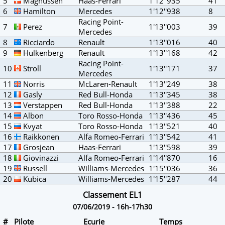
5
Magnussen
Haas-Ferrari
1'12''935
41
6
Hamilton
Mercedes
1'12''938
8
Racing Point-
7
Perez
1'13''003
39
Mercedes
8
Ricciardo
Renault
1'13''016
40
9
Hulkenberg
Renault
1'13''168
42
Racing Point-
10
Stroll
1'13''171
37
Mercedes
11
Norris
McLaren-Renault
1'13''249
38
12
Gasly
Red Bull-Honda
1'13''345
38
13
Verstappen
Red Bull-Honda
1'13''388
22
14
Albon
Toro Rosso-Honda
1'13''436
45
15
Kvyat
Toro Rosso-Honda
1'13''521
40
16
Raikkonen
Alfa Romeo-Ferrari
1'13''542
41
17
Grosjean
Haas-Ferrari
1'13''598
39
18
Giovinazzi
Alfa Romeo-Ferrari
1'14''870
16
19
Russell
Williams-Mercedes
1'15''036
36
20
Kubica
Williams-Mercedes
1'15''287
44
Classement EL1
07/06/2019 - 16h-17h30
#
Pilote
Ecurie
Temps