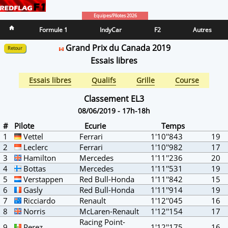
Equipes/Pilotes 2026
Formule 1
IndyCar
F2
Autres
Grand Prix du Canada 2019
Retour
Essais libres
Essais libres
Qualifs
Grille
Course
Classement EL3
08/06/2019 - 17h-18h
#
Pilote
Ecurie
Temps
1
Vettel
Ferrari
1'10''843
19
2
Leclerc
Ferrari
1'10''982
17
3
Hamilton
Mercedes
1'11''236
20
4
Bottas
Mercedes
1'11''531
19
5
Verstappen
Red Bull-Honda
1'11''842
15
6
Gasly
Red Bull-Honda
1'11''914
19
7
Ricciardo
Renault
1'12''045
16
8
Norris
McLaren-Renault
1'12''154
17
Racing Point-
9
Perez
1'12''175
16